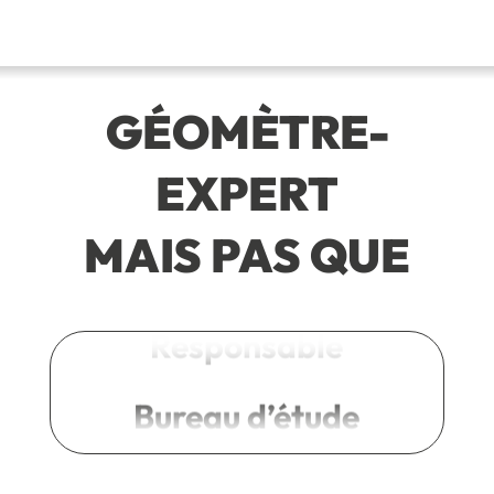
GÉOMÈTRE-
Engagés
EXPERT
Maitres d’œuvre
MAIS PAS QUE
Responsable
Bureau d’étude
A vos côtés