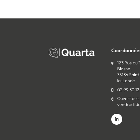
Coordonnée
123 Rue du
Blosne,
35136 Sain
la-Lande
02 99 30 12
Ouvert du l
vendredi d