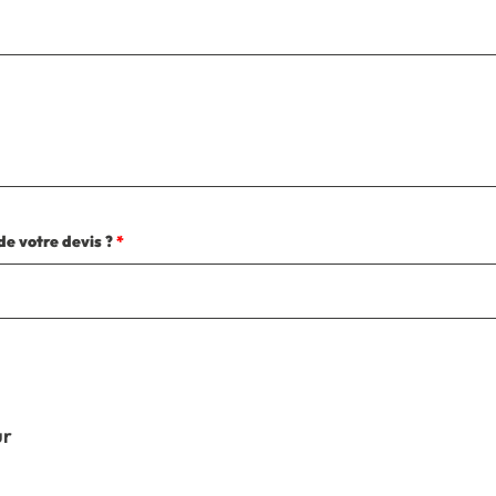
de votre devis ?
*
ur